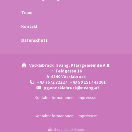
Team
Kontakt
Datenschutz
Vöcklabruck | Evang. Pfarrgemeinde A.B.

· Feldgasse 16
A-4840 Vöcklabruck
+43 7672 72227 +43 59 1517 43201

pg.voecklabruck@evang.at

Kontaktinformationen
Impressum
Kontaktinformationen
Impressum
ChurchDesk-Login