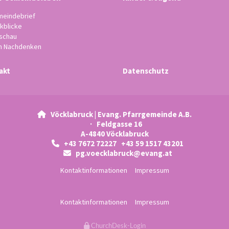
eindebrief
kblicke
schau
 Nachdenken
akt
Datenschutz
Vöcklabruck | Evang. Pfarrgemeinde A.B.

· Feldgasse 16
A-4840 Vöcklabruck
+43 7672 72227 +43 59 1517 43201

pg.voecklabruck@evang.at

Kontaktinformationen
Impressum
Kontaktinformationen
Impressum
ChurchDesk-Login