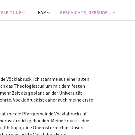
EGLEITUNG
TEAM
GESCHICHTE, GEBÄUDE....
nde Vöcklabruck. Ich stamme aus einer alten
ich das Theologiestudium mit dem festen
mehr Zeit als geplant an der Universität
lehrte. Vöcklabruck ist daher auch meine erste
 hat mir die Pfarrgemeinde Vöcklabruck auf
berösterreich gebunden. Meine Frau ist eine
, Philippa, eine Oberösterreichin. Unsere
schon eine echte Vöcklabruckerin.