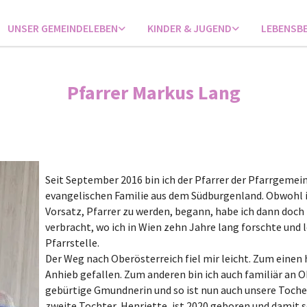
UNSER GEMEINDELEBEN
KINDER & JUGEND
LEBENSB
Pfarrer Markus Lang
Seit September 2016 bin ich der Pfarrer der Pfarrgemei
evangelischen Familie aus dem Südburgenland. Obwohl 
Vorsatz, Pfarrer zu werden, begann, habe ich dann doch 
verbracht, wo ich in Wien zehn Jahre lang forschte und 
Pfarrstelle.
Der Weg nach Oberösterreich fiel mir leicht. Zum einen
Anhieb gefallen. Zum anderen bin ich auch familiär an O
gebürtige Gmundnerin und so ist nun auch unsere Tocher
zweite Tochter, Henriette, ist 2020 geboren und damit 