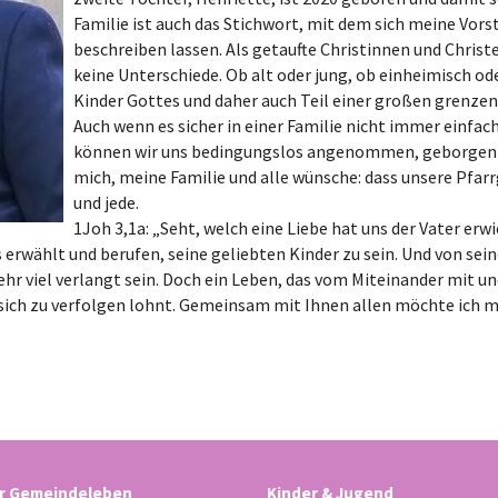
Familie ist auch das Stichwort, mit dem sich meine Vo
beschreiben lassen. Als getaufte Christinnen und Christe
keine Unterschiede. Ob alt oder jung, ob einheimisch od
Kinder Gottes und daher auch Teil einer großen grenzen
Auch wenn es sicher in einer Familie nicht immer einfach 
können wir uns bedingungslos angenommen, geborgen und
mich, meine Familie und alle wünsche: dass unsere Pfarr
und jede.
1Joh 3,1a: „Seht, welch eine Liebe hat uns der Vater erw
 erwählt und berufen, seine geliebten Kinder zu sein. Und von sein
hr viel verlangt sein. Doch ein Leben, das vom Miteinander mit u
s sich zu verfolgen lohnt. Gemeinsam mit Ihnen allen möchte ich 
r Gemeindeleben
Kinder & Jugend